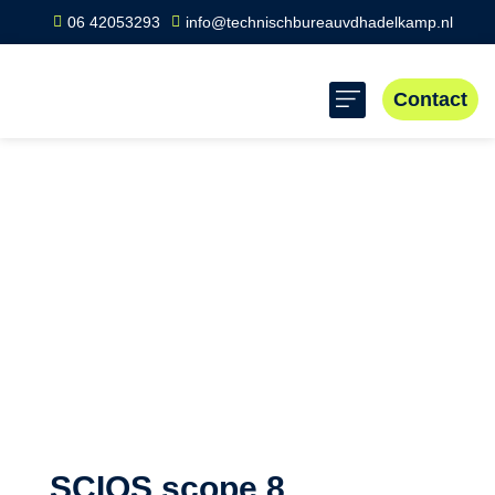
06 42053293
info@technischbureauvdhadelkamp.nl
Contact
Home
»
Brabant
»
Scope 10 Keuring-inspectie Uden
Scope 10 Keuring-
inspectie Uden
Bent u opzoek naar een bedrijf die uw SCIOS scope 10
inspectie kan uitvoeren? Die voor eerlijke en duidelijke
inspectie staan? Dan bent u bij ons op het juiste adres
SCIOS scope 8