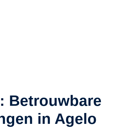
okale klimatologische
 voor een deskundige
ektrische installaties te
: Betrouwbare
ngen in Agelo