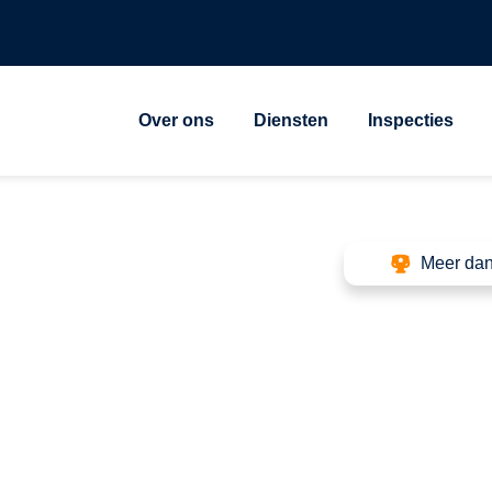
Over ons
Diensten
Inspecties
Meer dan
ng Agelo
le keuringen voor
rbij de inspecties gericht
oldoen aan geldende normen.
ustriële activiteiten is het
te laten voeren, gezien het