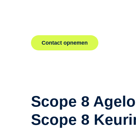
verhoogde risico op elektrische storingen door l
omstandigheden. Neem vandaag nog contact op
keuring om de veiligheid en conformiteit van uw el
waarborgen.
Contact opnemen
Scope 8 Agelo
Scope 8 Keuri