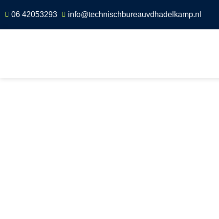
06 42053293
info@technischbureauvdhadelkamp.nl
Home
»
Scope 8 keuring Agelo
Scope 8 keuri
Scope 8 Agelo biedt betrouwbare en professione
elektrische installaties in Agelo en omgeving, waa
zijn op het minimaliseren van risico’s en het v
In deze landelijke regio met veel agrarische en ind
cruciaal om regelmatig een Scope 8 inspectie uit 