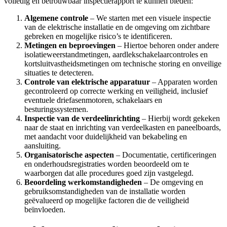
volledig en betrouwbaar inspectierapport te kunnen bieden:
Algemene controle
– We starten met een visuele inspectie
van de elektrische installatie en de omgeving om zichtbare
gebreken en mogelijke risico’s te identificeren.
Metingen en beproevingen
– Hiertoe behoren onder andere
isolatieweerstandmetingen, aardlekschakelaarcontroles en
kortsluitvastheidsmetingen om technische storing en onveilige
situaties te detecteren.
Controle van elektrische apparatuur
– Apparaten worden
gecontroleerd op correcte werking en veiligheid, inclusief
eventuele driefasenmotoren, schakelaars en
besturingssystemen.
Inspectie van de verdeelinrichting
– Hierbij wordt gekeken
naar de staat en inrichting van verdeelkasten en paneelboards,
met aandacht voor duidelijkheid van bekabeling en
aansluiting.
Organisatorische aspecten
– Documentatie, certificeringen
en onderhoudsregistraties worden beoordeeld om te
waarborgen dat alle procedures goed zijn vastgelegd.
Beoordeling werkomstandigheden
– De omgeving en
gebruiksomstandigheden van de installatie worden
geëvalueerd op mogelijke factoren die de veiligheid
beïnvloeden.