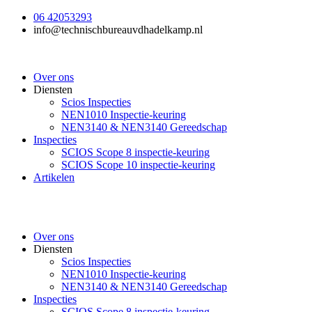
Ga
06 42053293
naar
info@technischbureauvdhadelkamp.nl
de
inhoud
Over ons
Diensten
Scios Inspecties
NEN1010 Inspectie-keuring
NEN3140 & NEN3140 Gereedschap
Inspecties
SCIOS Scope 8 inspectie-keuring
SCIOS Scope 10 inspectie-keuring
Artikelen
Over ons
Diensten
Scios Inspecties
NEN1010 Inspectie-keuring
NEN3140 & NEN3140 Gereedschap
Inspecties
SCIOS Scope 8 inspectie-keuring