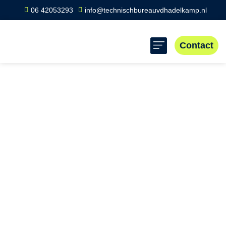
06 42053293
info@technischbureauvdhadelkamp.nl
Contact
Home
»
Scope 8 keuring Bodegraven
Scope 8 keuring
Bodegraven
Scope 8 Bodegraven biedt betrouwbare inspecties voor
veilige elektrische systemen in bedrijfsomgevingen.
Profiteer van professionele dienstverlening met lokale
expertise en snelle reactietijden. Neem contact op voor
een deskundige Scope 8 keuring in Bodegraven.