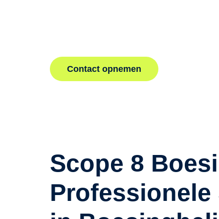
betrouwbare elektrische installaties. Regelmati
8 helpen bedrijven storingen en risico’s te behee
Amsterdam. Neem contact op voor een betrouwb
inspectie.
Contact opnemen
Scope 8 Boesi
Professionele