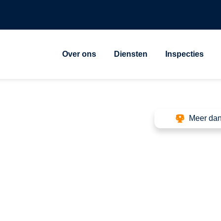
Over ons
Diensten
Inspecties
Meer dan
ng
de
de voor veilige en