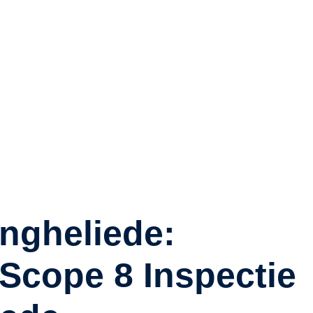
ge keuringen volgens Scope
rsen in deze regio nabij
are en snelle Scope 8
ngheliede:
 Scope 8 Inspectie