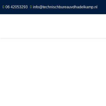
06 42053293
info@technischbureauvdhadelkamp.nl
Home
»
Scope 8 keuring Boesingheliede
Scope 8 keuri
Boesinghelie
Professionele Scope 8 Inspectie in Boesinghelie