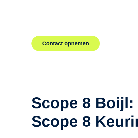
Professionele Scope 8 keuringen in Boijl voor vei
installaties, voldoe aan wettelijke normen en min
storingen en ongelukken. Contacteer ons voor 
inspectie in Boijl door ervaren keurmeesters.
Contact opnemen
Scope 8 Boijl:
Scope 8 Keurin