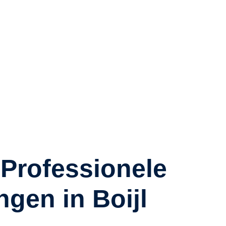
lige elektrische
imaliseer risico’s op
een complete Scope 8
 Professionele
gen in Boijl