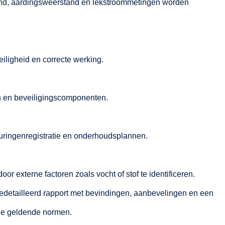
tand, aardingsweerstand en lekstroommetingen worden
iligheid en correcte werking.
n en beveiligingscomponenten.
uringenregistratie en onderhoudsplannen.
r externe factoren zoals vocht of stof te identificeren.
edetailleerd rapport met bevindingen, aanbevelingen en een
n de geldende normen.