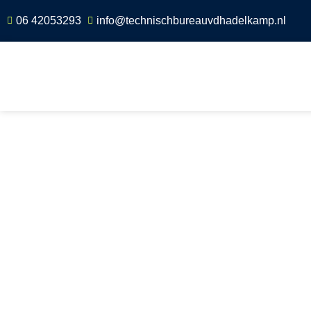
06 42053293
info@technischbureauvdhadelkamp.nl
Home
»
Scope 8 keuring Boijl
Scope 8 keurin