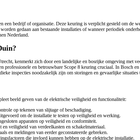
en een bedrijf of organisatie. Deze keuring is verplicht gesteld om de wer
n worden gedaan aan bestaande installaties of wanneer periodiek onder
nnen Nederland.
Duin?
echt, kenmerkt zich door een landelijke en bosrijke omgeving met veel v
en professionele en betrouwbare Scope 8 keuring cruciaal. In Bosch e
ieke inspecties noodzakelijk zijn om storingen en gevaarlijke situaties t
eet beeld geven van de elektrische veiligheid en functionaliteit:
ontrole op tekenen van slijtage of beschadiging.
gevoerd om de installatie te testen op veiligheid en werking.
esloten apparaten op veiligheid en conformiteit.
 en veiligheid van verdeelkasten en schakelmateriaal.
aals en meldingen van eerder geconstateerde gebreken.
gsfactoren die invloed kunnen hebben op de elektrische installatie.