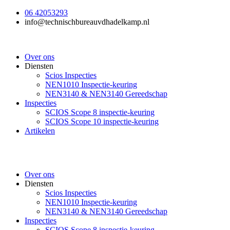
Ga
06 42053293
naar
info@technischbureauvdhadelkamp.nl
de
inhoud
Over ons
Diensten
Scios Inspecties
NEN1010 Inspectie-keuring
NEN3140 & NEN3140 Gereedschap
Inspecties
SCIOS Scope 8 inspectie-keuring
SCIOS Scope 10 inspectie-keuring
Artikelen
Over ons
Diensten
Scios Inspecties
NEN1010 Inspectie-keuring
NEN3140 & NEN3140 Gereedschap
Inspecties
SCIOS Scope 8 inspectie-keuring