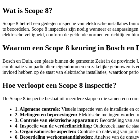
Wat is Scope 8?
Scope 8 betreft een gedegen inspectie van elektrische installaties binn
te beoordelen. Scope 8 inspecties zijn nodig wanneer er aanpassinge
elektrische veiligheid, conform de geldende normen en richtlijnen bi
Waarom een Scope 8 keuring in Bosch en 
Bosch en Duin, een plaats binnen de gemeente Zeist in de provincie Utr
combinatie van particuliere eigendommen en zakelijke gebouwen is e
invloed hebben op de staat van elektrische installaties, waardoor period
Hoe verloopt een Scope 8 inspectie?
De Scope 8 inspectie bestaat uit meerdere stappen die samen een compl
1. Algemene controle:
Visuele inspectie van de installatie en c
2. Metingen en beproevingen:
Elektrische metingen worden uit
3. Controle van elektrische apparatuur:
Beoordeling van aang
4. Inspectie van de verdeelinrichting:
Onderzoek naar de staat
5. Organisatorische aspecten:
Controle op naleving van journ
6. Beoordeling werkomstandigheden:
Analyse van de omgevin