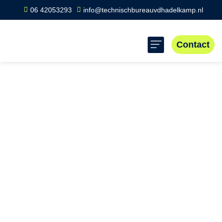
06 42053293
info@technischbureauvdhadelkamp.nl
Contact
Home
»
Scope 8 keuring Breezanddijk
Scope 8 keuring
Breezanddijk
Scope 8 keuring is cruciaal voor de veiligheid en
betrouwbaarheid van elektrische installaties in
Breezanddijk, Friesland. De inspectie houdt deze locatie
op de Afsluitdijk, met zijn specifieke omgevingsfactoren, in
optimale staat. Voordelen: snel antwoord, landelijke