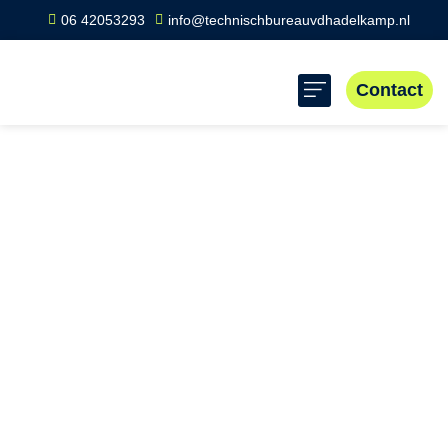
06 42053293
info@technischbureauvdhadelkamp.nl
Contact
Home
»
Scope 8 keuring Clinge
Scope 8 keuring
Clinge
Professionele Scope 8 keuring in Clinge voor veilige
elektrische installaties volgens NEN 3140 norm.
Essentieel voor bedrijven om aan veiligheidswetgeving te
voldoen en risico’s te minimaliseren. Lokale expertise en
landelijke dekking voor efficiënte en veilige inspecties.