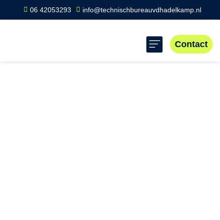
06 42053293
info@technischbureauvdhadelkamp.nl
Contact
Home
»
Scope 8 keuring Culemborg
Scope 8 keuring
Culemborg
Scope 8 Culemborg biedt specialistische inspecties voor
elektrische veiligheid in industrie en bedrijfsleven. De
keuring controleert installaties, apparatuur en
werkomgevingen om te voldoen aan regelgeving en
ongevallen te voorkomen. Belangrijk in deze gemeente