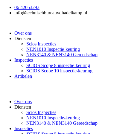
Ga
06 42053293
naar
info@technischbureauvdhadelkamp.nl
de
inhoud
Over ons
Diensten
Scios Inspecties
NEN1010 Inspectie-keuring
NEN3140 & NEN3140 Gereedschap
Inspecties
SCIOS Scope 8 inspectie-keuring
SCIOS Scope 10 inspectie-keuring
Artikelen
Over ons
Diensten
Scios Inspecties
NEN1010 Inspectie-keuring
NEN3140 & NEN3140 Gereedschap
Inspecties
SCIOS Scope 8 inspectie-keuring