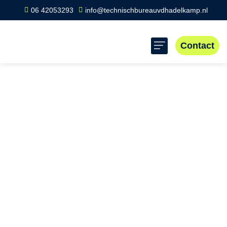
06 42053293
info@technischbureauvdhadelkamp.nl
Contact
Home
»
Scope 8 keuring Deurne
Scope 8 keuring
Deurne
Scope 8 Deurne biedt professionele keuringen voor
elektrische installaties in bedrijven. Belangrijk voor
veiligheid en conformiteit. Kies voor Scope 8 in Deurne
voor veiligheid, betrouwbaarheid en naleving van normen.
Contacteer ons voor een snelle en professionele service.