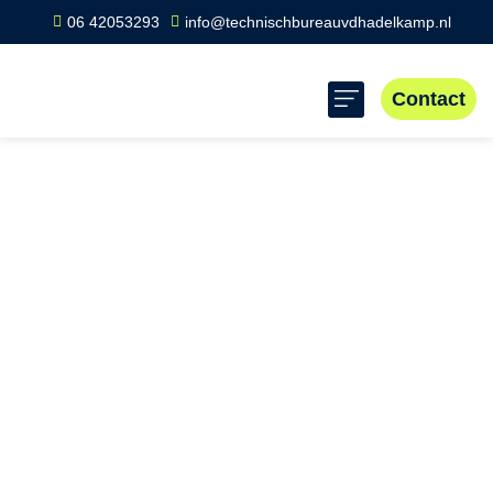
06 42053293
info@technischbureauvdhadelkamp.nl
Contact
Home
»
Scope 8 keuring Echten
Scope 8 keuring
Echten
Professionele Scope 8 Inspecties in en rond Echten voor
bedrijven die veiligheid hoog in het vaandel hebben.
Lokale risico’s en wetgeving vereisen een deskundige
keuring voor een veilige werkomgeving. Neem contact op
voor een betrouwbare inspectie.