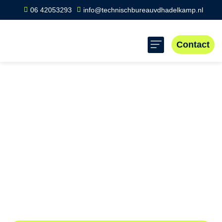
06 42053293
info@technischbureauvdhadelkamp.nl
Contact
Home
»
Scope 8 keuring Eenum
Scope 8 keuring
Eenum
Professionele scope 8 keuringen voor bedrijven en
organisaties in Eenum en omgeving. Essentieel voor
veiligheid en duurzaamheid van elektrische installaties.
Betrouwbaar, efficiënt en conform wet- en regelgeving.