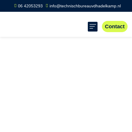
06 42053293
info@technischbureauvdhadelkamp.nl
Contact
Home
»
Scope 8 keuring Exloo
Scope 8 keuring
Exloo
Scope 8 Exloo: Inspecties voor veilige elektrische
systemen. Verplicht voor bedrijven in Exloo vanwege
risico’s op storingen en ongelukken. Ontvang snel
antwoord en landelijke dekking voor professionele
keuringen.