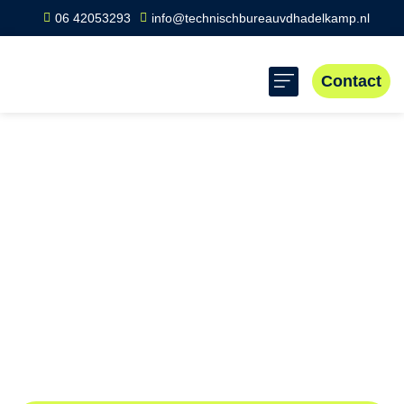
06 42053293
info@technischbureauvdhadelkamp.nl
Contact
Home
»
Scope 8 keuring Geervliet
Scope 8 keuring
Geervliet
Professionele Scope 8 inspecties in Geervliet voor veilige
elektrische installaties. Voldoe aan wet- en regelgeving
voor betrouwbare bedrijfsvoering. Neem contact op voor
efficiënte en betrouwbare keuringen.