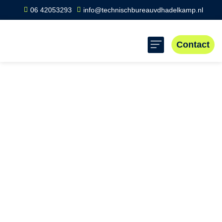
06 42053293
info@technischbureauvdhadelkamp.nl
Contact
Home
»
Scope 8 keuring Geffen
Scope 8 keuring
Geffen
Professionele Scope 8 keuringen in Geffen voor veilige en
wettelijk gekeurde installaties. Wij zorgen voor grondige
inspecties en vlotte service door ervaren keurmeesters, in
heel Nederland en specifiek in Geffen. Neem contact op
voor een veilige bedrijfsvoering!