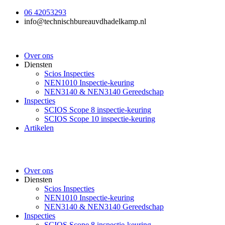
Ga
06 42053293
naar
info@technischbureauvdhadelkamp.nl
de
inhoud
Over ons
Diensten
Scios Inspecties
NEN1010 Inspectie-keuring
NEN3140 & NEN3140 Gereedschap
Inspecties
SCIOS Scope 8 inspectie-keuring
SCIOS Scope 10 inspectie-keuring
Artikelen
Over ons
Diensten
Scios Inspecties
NEN1010 Inspectie-keuring
NEN3140 & NEN3140 Gereedschap
Inspecties
SCIOS Scope 8 inspectie-keuring