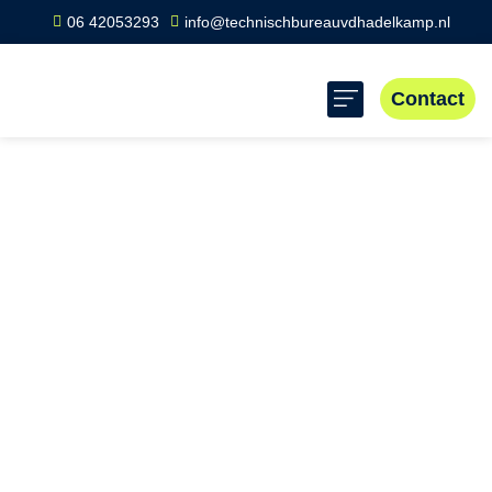
06 42053293
info@technischbureauvdhadelkamp.nl
Contact
Home
»
Scope 8 keuring Haren Gn
Scope 8 keuring
Haren Gn
Bij Scope 8 in Haren Gn draait het om veiligheid en
naleving van wetgeving bij inspecties gericht op
elektrische installaties. Bedrijven in deze regio profiteren
van professionele, betrouwbare diensten om risico’s te
minimaliseren en te voldoen aan veiligheidsvoorschriften.