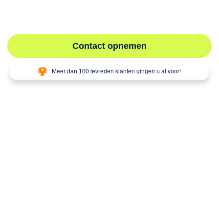
Neem vandaag nog contact op voor een snelle en
deskundige keuring binnen 48 uur.
Contact opnemen
Meer dan 100 tevreden klanten gingen u al voor!