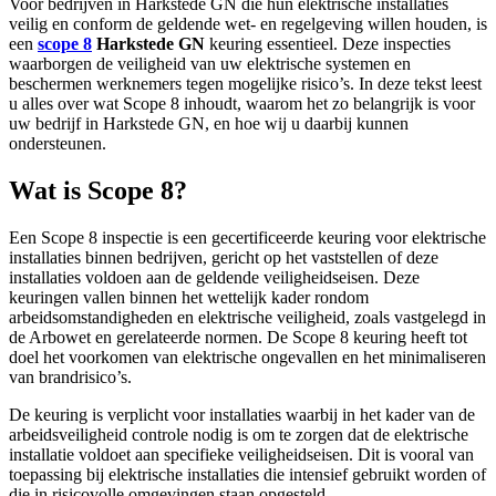
Voor bedrijven in Harkstede GN die hun elektrische installaties
veilig en conform de geldende wet- en regelgeving willen houden, is
een
scope 8
Harkstede GN
keuring essentieel. Deze inspecties
waarborgen de veiligheid van uw elektrische systemen en
beschermen werknemers tegen mogelijke risico’s. In deze tekst leest
u alles over wat Scope 8 inhoudt, waarom het zo belangrijk is voor
uw bedrijf in Harkstede GN, en hoe wij u daarbij kunnen
ondersteunen.
Wat is Scope 8?
Een Scope 8 inspectie is een gecertificeerde keuring voor elektrische
installaties binnen bedrijven, gericht op het vaststellen of deze
installaties voldoen aan de geldende veiligheidseisen. Deze
keuringen vallen binnen het wettelijk kader rondom
arbeidsomstandigheden en elektrische veiligheid, zoals vastgelegd in
de Arbowet en gerelateerde normen. De Scope 8 keuring heeft tot
doel het voorkomen van elektrische ongevallen en het minimaliseren
van brandrisico’s.
De keuring is verplicht voor installaties waarbij in het kader van de
arbeidsveiligheid controle nodig is om te zorgen dat de elektrische
installatie voldoet aan specifieke veiligheidseisen. Dit is vooral van
toepassing bij elektrische installaties die intensief gebruikt worden of
die in risicovolle omgevingen staan opgesteld.