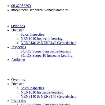
Ga
06 42053293
naar
info@technischbureauvdhadelkamp.nl
de
inhoud
Over ons
Diensten
Scios Inspecties
NEN1010 Inspectie-keuring
NEN3140 & NEN3140 Gereedschap
Inspecties
SCIOS Scope 8 inspectie-keuring
SCIOS Scope 10 inspectie-keuring
Artikelen
Over ons
Diensten
Scios Inspecties
NEN1010 Inspectie-keuring
NEN3140 & NEN3140 Gereedschap
Inspecties
SCIOS Scope 8 inspectie-keuring