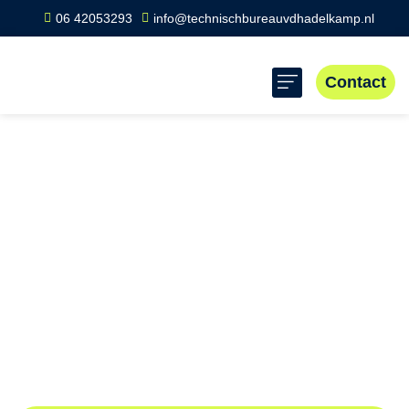
06 42053293
info@technischbureauvdhadelkamp.nl
Contact
Home
»
Scope 8 keuring Heide
Scope 8 keuring
Heide
Professionele Scope 8 keuringen in Heide voor veilige
elektrische installaties en apparatuur. Lokale inspecties
voor optimale veiligheid en wettelijke naleving. Contacteer
ons voor een deskundige Scope 8 inspectie in Heide.