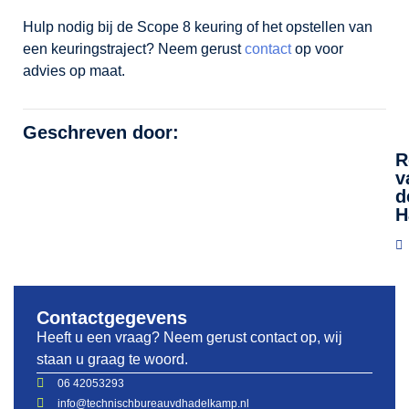
Hulp nodig bij de Scope 8 keuring of het opstellen van
een keuringstraject? Neem gerust
contact
op voor
advies op maat.
Geschreven door:
R
v
d
H
Contactgegevens
Heeft u een vraag? Neem gerust contact op, wij
staan u graag te woord.
06 42053293
info@technischbureauvdhadelkamp.nl